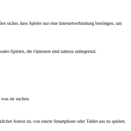
llen sicher, dass Spieler nur eine Internetverbindung benötigen, um
Dealer-Spielen, die Optionen sind nahezu unbegrenzt.
, was sie suchen.
zlicher Anreiz ist, von einem Smartphone oder Tablet aus zu spielen.