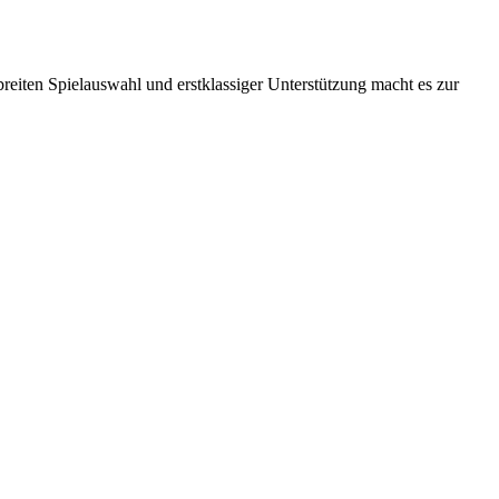
reiten Spielauswahl und erstklassiger Unterstützung macht es zur