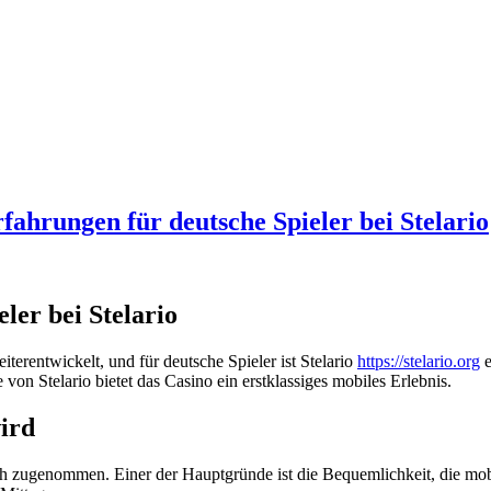
fahrungen für deutsche Spieler bei Stelario
ler bei Stelario
terentwickelt, und für deutsche Spieler ist Stelario
https://stelario.org
e
von Stelario bietet das Casino ein erstklassiges mobiles Erlebnis.
ird
ch zugenommen. Einer der Hauptgründe ist die Bequemlichkeit, die mobil